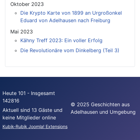
Oktober 2023
Die Krypto Karte von 1899 an Urgroßonkel
Eduard von Adelhausen nach Freiburg
Mai 2023
Kähny Treff 2023: Ein voller Erfolg
Die Revolutionäre vom Dinkelberg (Teil 3)
Heute 101 - Insgesamt
142816
© 2025 Geschichten aus
Aktuell sind 13 Gäste und
Adelhausen und Umgebung
keine Mitglieder online
Kubik-Rubik Joomla! Extensions