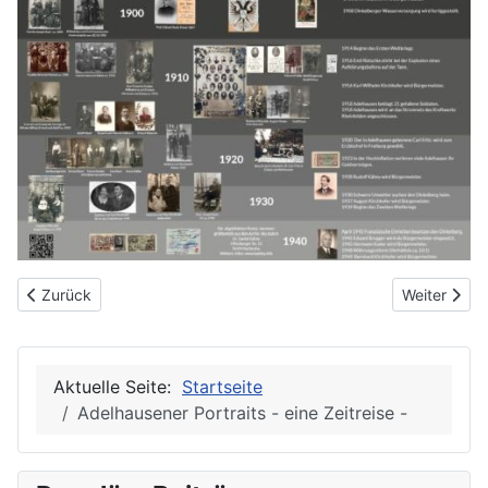
Vorheriger Beitrag: Ein Zufall - Zwei Generationen Rückwärts- Jo
Nächster Be
Zurück
Weiter
Aktuelle Seite:
Startseite
Adelhausener Portraits - eine Zeitreise -